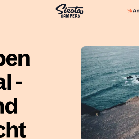
%
An
pen
l -
nd
cht