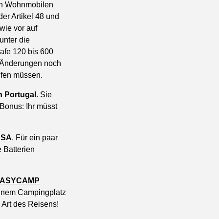
nen Wohnmobilen
er Artikel 48 und
wie vor auf
unter die
rafe 120 bis 600
n Änderungen noch
aufen müssen.
n Portugal
. Sie
 Bonus: Ihr müsst
ASA
. Für ein paar
 Batterien
EASYCAMP
 einem Campingplatz
 Art des Reisens!