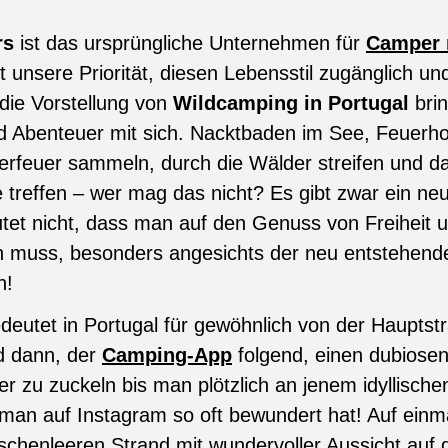
rs
ist das ursprüngliche Unternehmen für
Camper 
st unsere Priorität, diesen Lebensstil zugänglich un
 die Vorstellung von
Wildcamping in Portugal
brin
nd Abenteuer mit sich. Nacktbaden im See, Feuerho
erfeuer sammeln, durch die Wälder streifen und da
treffen – wer mag das nicht? Es gibt zwar ein ne
tet nicht, dass man auf den Genuss von Freiheit 
n muss, besonders angesichts der neu entstehenden
n!
eutet in Portugal für gewöhnlich von der Hauptst
d dann, der
Camping-App
folgend, einen dubiosen
er zu zuckeln bis man plötzlich an jenem idyllisch
an auf Instagram so oft bewundert hat! Auf einm
chenleeren Strand mit wundervoller Aussicht auf