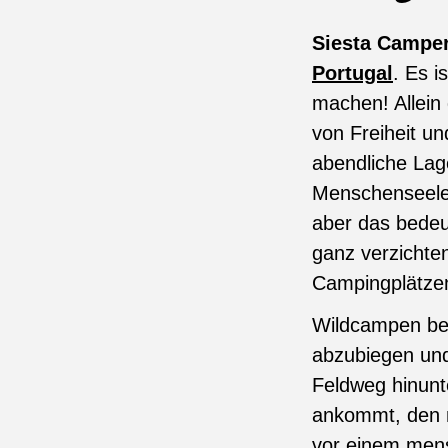
Siesta Campe
Portugal
. Es i
machen! Allein
von Freiheit u
abendliche Lag
Menschenseele 
aber das bedeu
ganz verzichte
Campingplätze
Wildcampen bed
abzubiegen un
Feldweg hinunt
ankommt, den m
vor einem mens