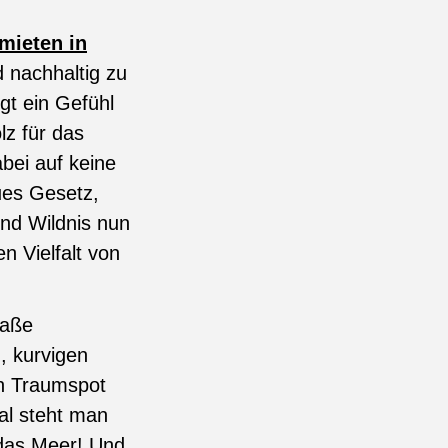
mieten in
d nachhaltig zu
gt ein Gefühl
lz für das
bei auf keine
ues Gesetz,
und Wildnis nun
 Vielfalt von
raße
, kurvigen
en Traumspot
al steht man
 das Meer! Und