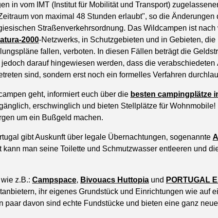
n in vom IMT (Institut für Mobilität und Transport) zugelasse
 Zeitraum von maximal 48 Stunden erlaubt", so die Änderungen d
ugiesischen Straßenverkehrsordnung. Das Wildcampen ist nach 
atura-2000
-Netzwerks, in Schutzgebieten und in Gebieten, die 
ungspläne fallen, verboten. In diesen Fällen beträgt die Geldst
 jedoch darauf hingewiesen werden, dass die verabschiedete
 getreten sind, sondern erst noch ein formelles Verfahren durchl
 campen geht, informiert euch über die
besten campingplätze i
gänglich, erschwinglich und bieten Stellplätze für Wohnmobile!
rgen um ein Bußgeld machen.
rtugal gibt Auskunft über legale Übernachtungen, sogenannte
 kann man seine Toilette und Schmutzwasser entleeren und die
wie z.B.:
Campspace
,
Bivouacs Huttopia
und
PORTUGAL 
tanbietern, ihr eigenes Grundstück und Einrichtungen wie auf
n paar davon sind echte Fundstücke und bieten eine ganz neue