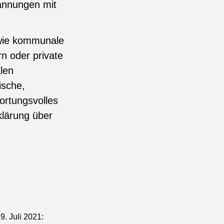
pannungen mit
n wie kommunale
n oder private
len
ische,
ortungsvolles
klärung über
9. Juli 2021: