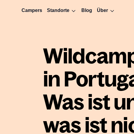
Campers
Standorte
Blog
Über
Wildcam
in Portuga
Was ist u
was ist ni