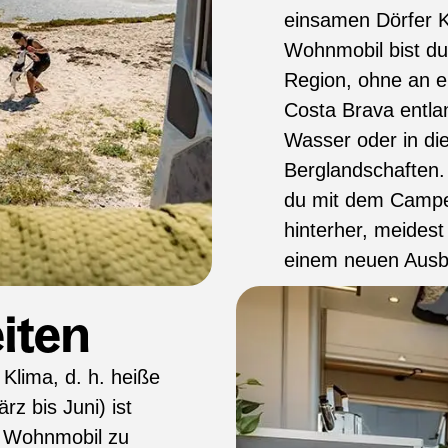
einsamen Dörfer K
Wohnmobil bist du v
Region, ohne an e
Costa Brava entla
Wasser oder in di
Berglandschaften.
du mit dem Camper
hinterher, meides
einem neuen Ausbl
iten
Klima, d. h. heiße
z bis Juni) ist
n Wohnmobil zu