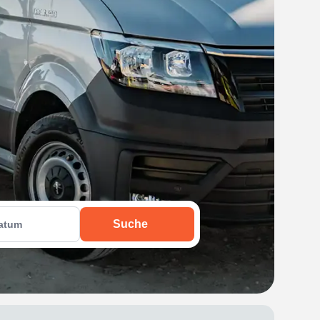
Suche
atum