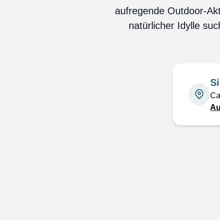
aufregende Outdoor-Akt
natürlicher Idylle s
S
Ca
Au