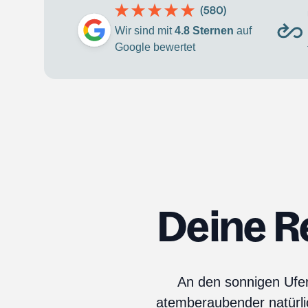
Wir sind mit
4.8 Sternen
auf
Google bewertet
Deine R
An den sonnigen Ufer
atemberaubender natürli