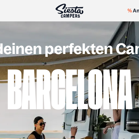
%
An
deinen perfekten Ca
BARCELONA