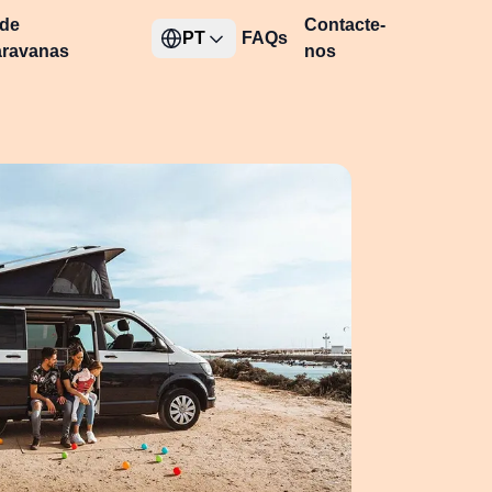
 de
Contacte-
PT
FAQs
aravanas
nos