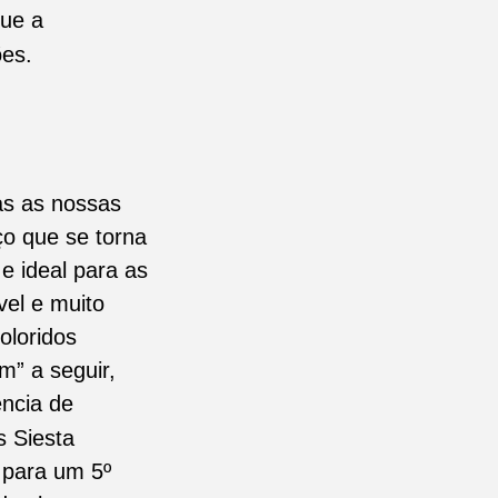
que a
ões.
as as nossas
ço que se torna
e ideal para as
vel e muito
oloridos
m” a seguir,
ncia de
s Siesta
 para um 5º