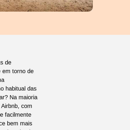
as de
e em torno de
ma
o habitual das
lar? Na maioria
 Airbnb, com
e facilmente
rece bem mais