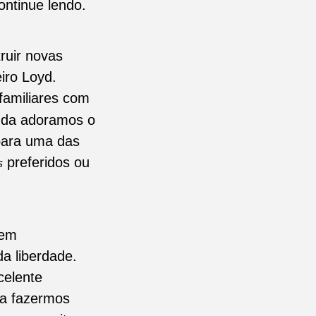
ontinue lendo.
ruir novas
iro Loyd.
familiares com
inda adoramos o
para uma das
preferidos ou
s
 em
a liberdade.
celente
pa fazermos