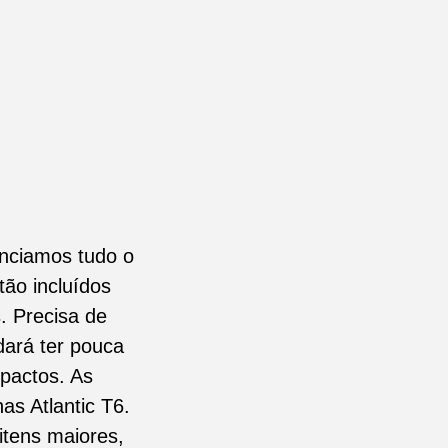
nciamos tudo o
ão incluídos
s. Precisa de
dará ter pouca
pactos. As
s Atlantic T6.
itens maiores,