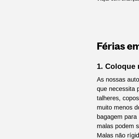
Férias em
1. Coloque 
As nossas auto
que necessita 
talheres, copos
muito menos do
bagagem para m
malas podem se
Malas não rígi