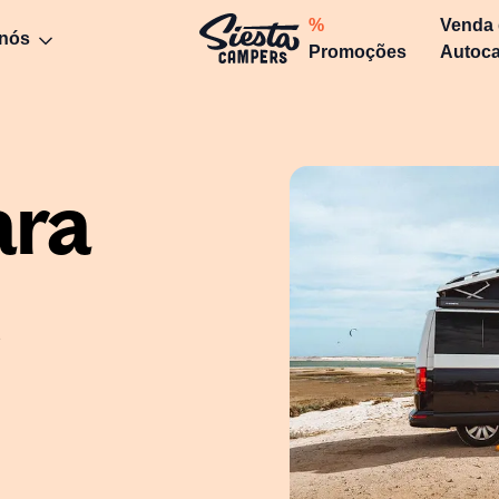
%
Venda
 nós
Promoções
Autoc
ara
m