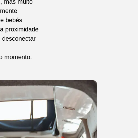
o, mas muito
lmente
 e bebés
da proximidade
s desconectar
 do momento.