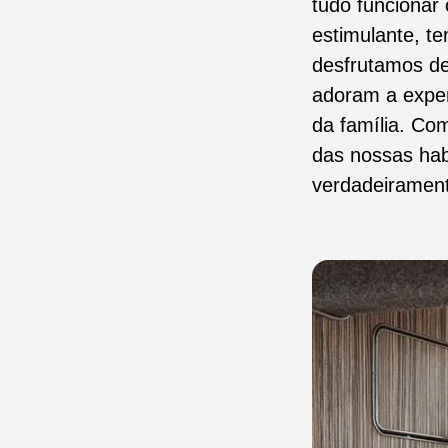
tudo funcionar
estimulante, t
desfrutamos d
adoram a exper
da família. Co
das nossas habi
verdadeirament