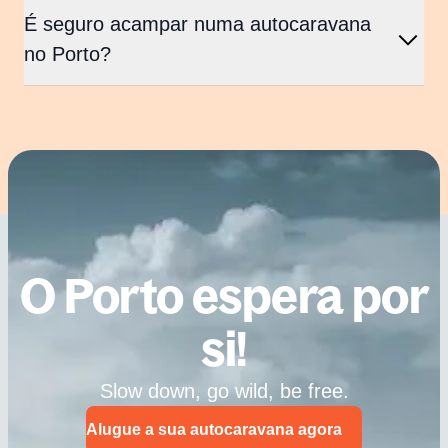
É seguro acampar numa autocaravana
no Porto?
O Porto espera por
si!
Slow down, go wild, be free.
Alugue a sua autocaravana agora