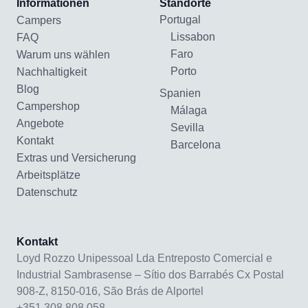
Informationen
Standorte
Portugal
Campers
Lissabon
FAQ
Faro
Warum uns wählen
Porto
Nachhaltigkeit
Blog
Spanien
Campershop
Málaga
Angebote
Sevilla
Kontakt
Barcelona
Extras und Versicherung
Arbeitsplätze
Datenschutz
Kontakt
Loyd Rozzo Unipessoal Lda Entreposto Comercial e
Industrial Sambrasense – Sítio dos Barrabés Cx Postal
908-Z, 8150-016, São Brás de Alportel
+351 308 808 058