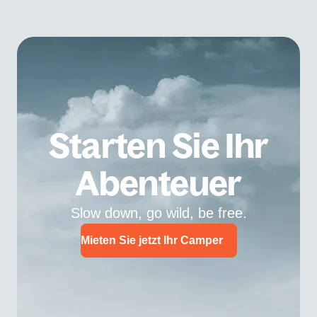
Starten Sie Ihr
Abenteuer
Slow down, go wild, be free.
Mieten Sie jetzt Ihr Camper