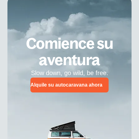
Comience su
aventura
Slow down, go wild, be free.
Alquile su autocaravana ahora