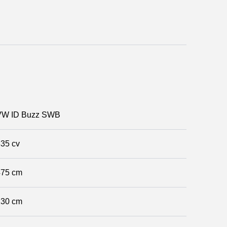
VW ID Buzz SWB
35 cv
475 cm
230 cm