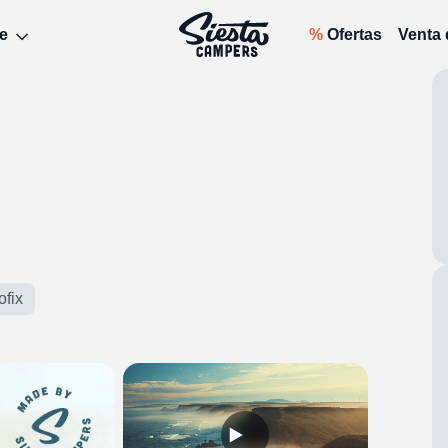
e
%
Ofertas
Venta
ofix