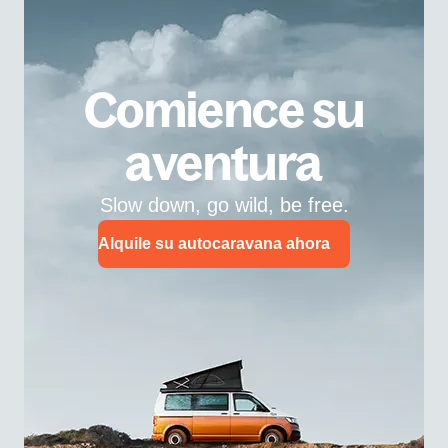
Comience su
aventura
Slow down, go wild, be free.
Alquile su autocaravana ahora