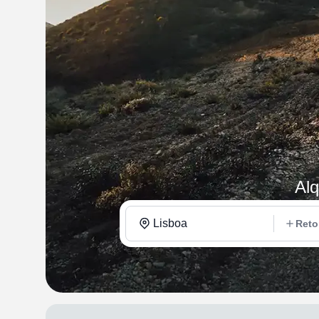
Alq
Lisboa
Reto