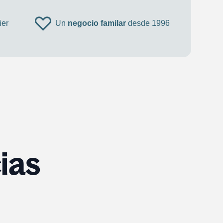
ier
Un
negocio familar
desde 1996
ias