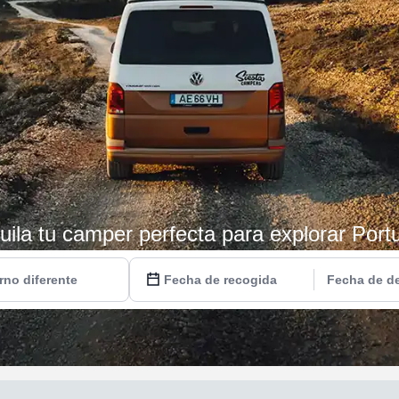
uila tu camper perfecta para explorar Port
rno diferente
Fecha de recogida
Fecha de d