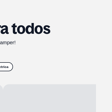
a todos
 Camper!
ctrica