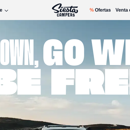
e
%
Ofertas
Venta
DOWN
,
GO W
BE FRE