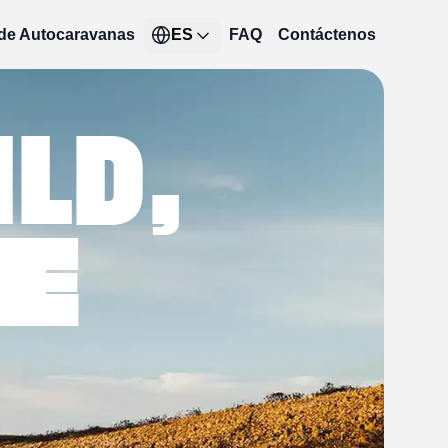
 de Autocaravanas
ES
FAQ
Contáctenos
ILD
,
E