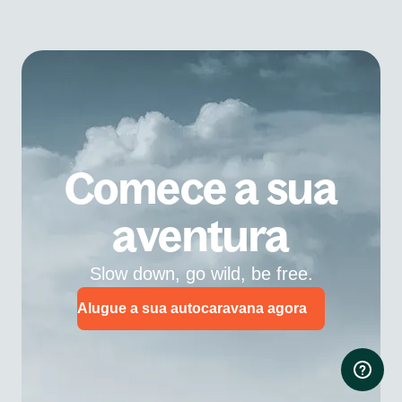
Comece a sua
aventura
Slow down, go wild, be free.
Alugue a sua autocaravana agora