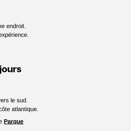
e endroit.
’expérience.
 jours
ers le sud.
côte atlantique.
le
Parque