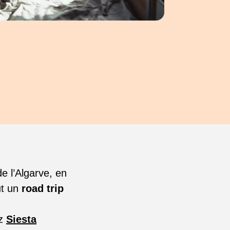
e l’Algarve, en
ut un
road trip
ez
Siesta