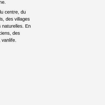
hme.
u centre, du
s, des villages
s naturelles. En
ciens, des
vanlife.