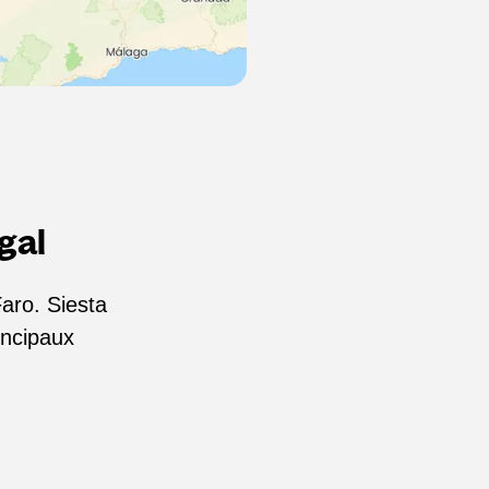
gal
ro. Siesta
incipaux