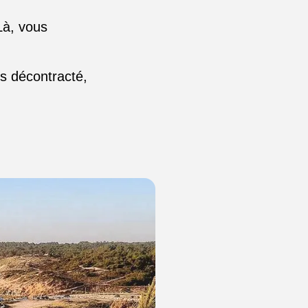
Là, vous
is décontracté,