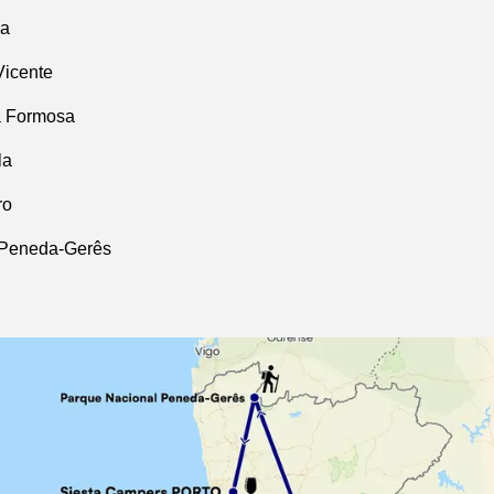
na
icente
a Formosa
la
ro
 Peneda-Gerês