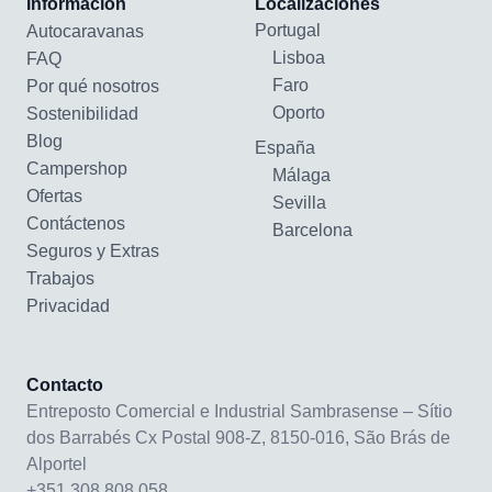
Información
Localizaciones
Portugal
Autocaravanas
Lisboa
FAQ
Faro
Por qué nosotros
Oporto
Sostenibilidad
Blog
España
Campershop
Málaga
Ofertas
Sevilla
Contáctenos
Barcelona
Seguros y Extras
Trabajos
Privacidad
Contacto
Entreposto Comercial e Industrial Sambrasense – Sítio
dos Barrabés Cx Postal 908-Z, 8150-016, São Brás de
Alportel
+351 308 808 058