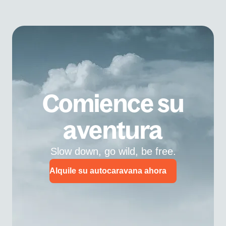
Comience su
aventura
Slow down, go wild, be free.
Alquile su autocaravana ahora