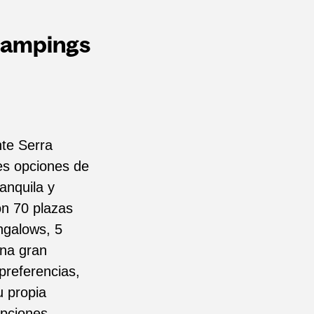
glampings
nte Serra
es opciones de
anquila y
on 70 plazas
ngalows, 5
una gran
preferencias,
u propia
opciones