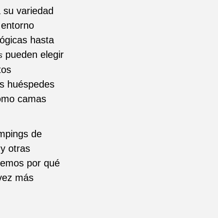
a su variedad
 entorno
ógicas hasta
pueden elegir
s
tos
os huéspedes
 como camas
ampings de
 y otras
aremos por qué
 vez más