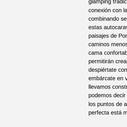
glamping tradic
conexión con l
combinando ser
estas autocara
paisajes de Por
caminos menos 
cama confortab
permitirán crea
despiértate con
embárcate en v
llevamos const
podemos decir 
los puntos de a
perfecta está 