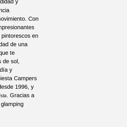
didad y
ncia
movimiento. Con
impresionantes
s pintorescos en
idad de una
que te
 de sol,
día y
 Siesta Campers
desde 1996, y
. Gracias a
sta
e glamping