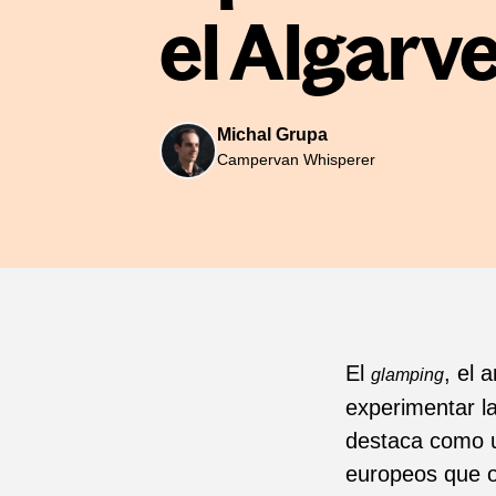
el Algarv
Michal Grupa
Campervan Whisperer
El
, el 
glamping
experimentar la
destaca como u
europeos que of