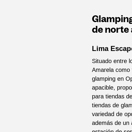
Glamping
de norte 
Lima Escape
Situado entre l
Amarela como 
glamping en Op
apacible, prop
para tiendas d
tiendas de gla
variedad de opc
además de un á
estación de ser