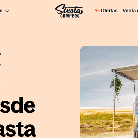
e
%
Ofertas
Venta
g
-
esde
asta