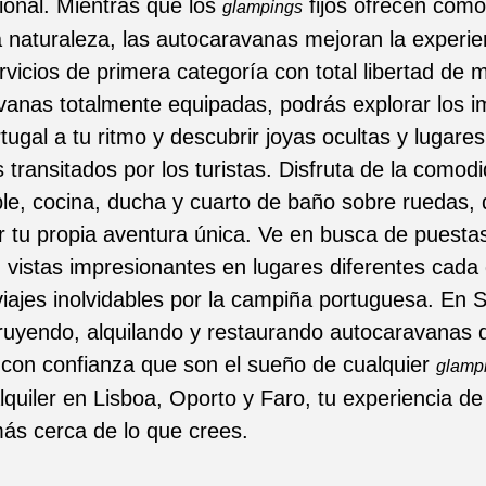
ional. Mientras que los
fijos ofrecen como
glampings
a naturaleza, las autocaravanas mejoran la experie
vicios de primera categoría con total libertad de 
vanas totalmente equipadas, podrás explorar los 
tugal a tu ritmo y descubrir joyas ocultas y lugare
transitados por los turistas. Disfruta de la comod
le, cocina, ducha y cuarto de baño sobre ruedas, 
r tu propia aventura única. Ve en busca de puestas
 vistas impresionantes en lugares diferentes cada 
iajes inolvidables por la campiña portuguesa. En
ruyendo, alquilando y restaurando autocaravanas 
con confianza que son el sueño de cualquier
glampi
lquiler en Lisboa, Oporto y Faro, tu experiencia d
más cerca de lo que crees.