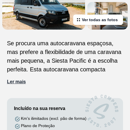
Ver todas as fotos
Se procura uma autocaravana espaçosa,
mas prefere a flexibilidade de uma caravana
mais pequena, a Siesta Pacific é a escolha
perfeita. Esta autocaravana compacta
oferece inúmeras comodidades num formato
Ler mais
mais fácil de gerir, adequado mesmo para
quem aluga pela primeira vez. A maior
diferença que separa a Siesta Pacific das
Incluído na sua reserva
nossas autocaravanas mais pequenas é a
Km's ilimitados (excl. pão de forma)
privacidade adicional de um chuveiro e casa
Plano de Proteção