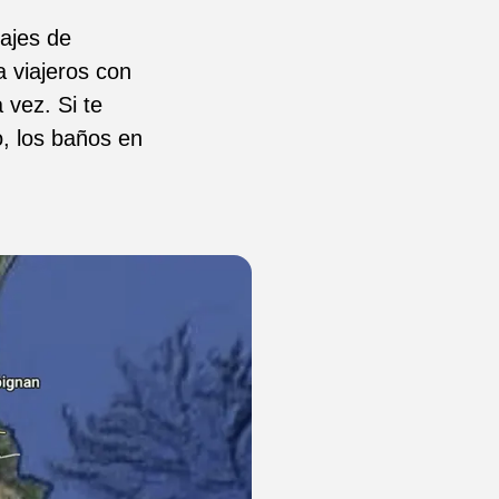
ajes de
 viajeros con
vez. Si te
o, los baños en