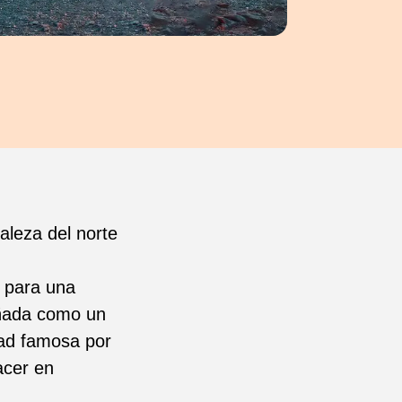
aleza del norte
o para una
eñada como un
dad famosa por
acer en