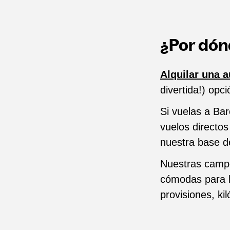
¿Por dó
Alquilar una 
divertida!) opc
Si vuelas a Ba
vuelos directo
nuestra base 
Nuestras campe
cómodas para h
provisiones, ki