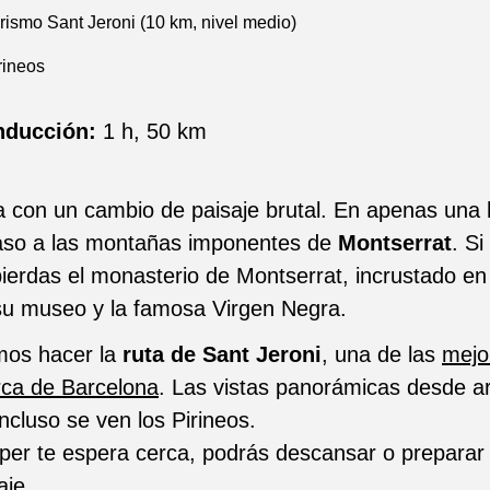
ismo Sant Jeroni (10 km, nivel medio)
rineos
nducción:
1 h, 50 km
 con un cambio de paisaje brutal. En apenas una h
aso a las montañas imponentes de
Montserrat
. Si
 pierdas el monasterio de Montserrat, incrustado en 
u museo y la famosa Virgen Negra.
os hacer la
ruta de Sant Jeroni
, una de las
mejo
ca de Barcelona
. Las vistas panorámicas desde ar
incluso se ven los Pirineos.
er te espera cerca, podrás descansar o preparar 
aje.