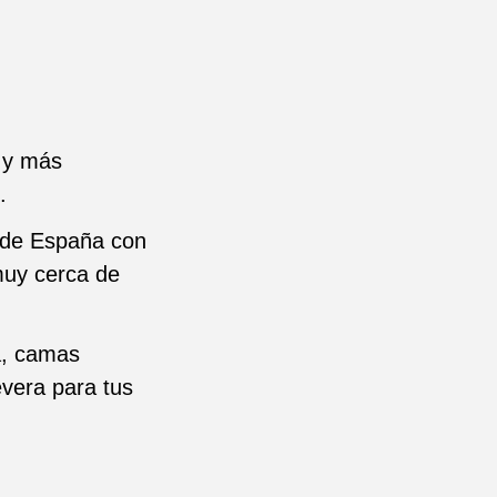
(¡y más
.
 de España con
muy cerca de
a, camas
evera para tus