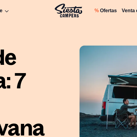
e
%
Ofertas
Venta
de
: 7
vana