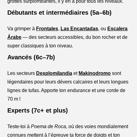
grottes surplombantes, il y en a pour tous les niveaux.
Débutants et intermédiaires (5a–6b)
Va grimper à
Frontales
,
Las Encantadas
, ou
Escalera
Árabe
— des secteurs accessibles, du bon rocher et de
super classiques à ton niveau.
Avancés (6c–7b)
Les secteurs
Desplomilandia
et
Makinodromo
sont
légendaires pour leurs dévers calcaires et leurs longues
lignes de tufas. Apporte ton endurance et une corde de
70 m !
Experts (7c+ et plus)
Teste-toi à
Poema de Roca
, où des voies mondialement
connues mettent à l’épreuve ta force de doigts et ton