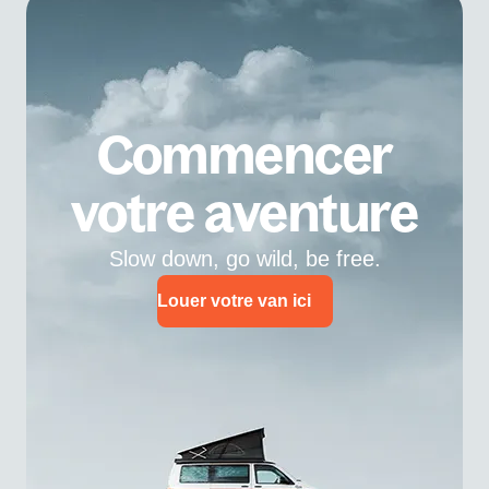
Commencer
votre aventure
Slow down, go wild, be free.
Louer votre van ici